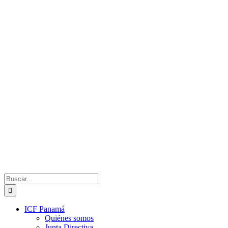
Saltar
al
contenido
Buscar:
ICF Panamá
Quiénes somos
Junta Directiva