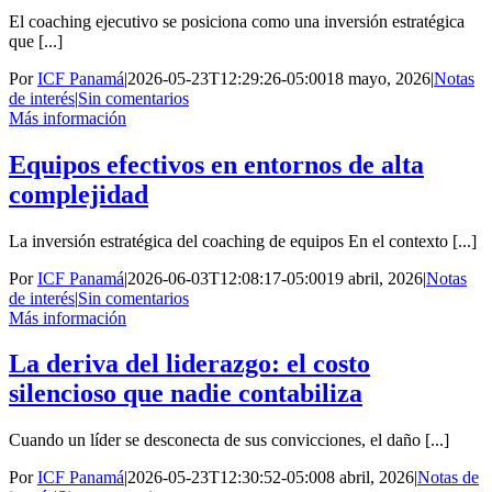
El coaching ejecutivo se posiciona como una inversión estratégica
que [...]
Por
ICF Panamá
|
2026-05-23T12:29:26-05:00
18 mayo, 2026
|
Notas
de interés
|
Sin comentarios
Más información
Equipos efectivos en entornos de alta
complejidad
La inversión estratégica del coaching de equipos En el contexto [...]
Por
ICF Panamá
|
2026-06-03T12:08:17-05:00
19 abril, 2026
|
Notas
de interés
|
Sin comentarios
Más información
La deriva del liderazgo: el costo
silencioso que nadie contabiliza
Cuando un líder se desconecta de sus convicciones, el daño [...]
Por
ICF Panamá
|
2026-05-23T12:30:52-05:00
8 abril, 2026
|
Notas de