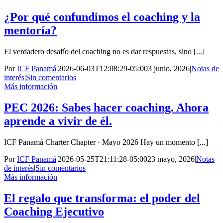
¿Por qué confundimos el coaching y la
mentoría?
El verdadero desafío del coaching no es dar respuestas, sino [...]
Por
ICF Panamá
|
2026-06-03T12:08:29-05:00
3 junio, 2026
|
Notas de
interés
|
Sin comentarios
Más información
PEC 2026: Sabes hacer coaching. Ahora
aprende a vivir de él.
ICF Panamá Charter Chapter · Mayo 2026 Hay un momento [...]
Por
ICF Panamá
|
2026-05-25T21:11:28-05:00
23 mayo, 2026
|
Notas
de interés
|
Sin comentarios
Más información
El regalo que transforma: el poder del
Coaching Ejecutivo