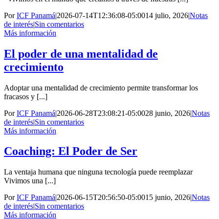
Por
ICF Panamá
|
2026-07-14T12:36:08-05:00
14 julio, 2026
|
Notas
de interés
|
Sin comentarios
Más información
El poder de una mentalidad de
crecimiento
Adoptar una mentalidad de crecimiento permite transformar los
fracasos y [...]
Por
ICF Panamá
|
2026-06-28T23:08:21-05:00
28 junio, 2026
|
Notas
de interés
|
Sin comentarios
Más información
Coaching: El Poder de Ser
La ventaja humana que ninguna tecnología puede reemplazar
Vivimos una [...]
Por
ICF Panamá
|
2026-06-15T20:56:50-05:00
15 junio, 2026
|
Notas
de interés
|
Sin comentarios
Más información