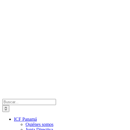
Saltar
al
contenido
Buscar:
ICF Panamá
Quiénes somos
Junta Directiva