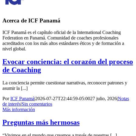
Acerca de
ICF Panamá
ICF Panamá es el capítulo oficial de la International Coaching
Federation en Panamá. Comunidad de coaches profesionales
acreditados con los más altos estándares éticos y de formación a
nivel global.
Evocar conciencia: el corazón del proceso
de Coaching
La conciencia permite cuestionar narrativas, reconocer patrones y
asumir la [...]
Por
ICF Panamá
|
2026-07-27T22:44:59-05:00
27 julio, 2026
|
Notas
de interés
|
Sin comentarios
Más información
Preguntas más hermosas
“Vivimos en el mundo que creamos a través de nuestras [...]