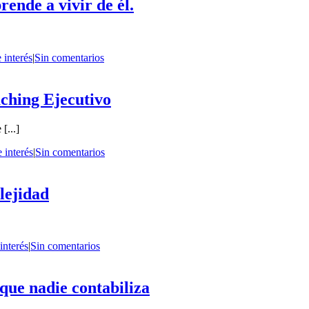
ende a vivir de él.
 interés
|
Sin comentarios
aching Ejecutivo
[...]
 interés
|
Sin comentarios
lejidad
interés
|
Sin comentarios
 que nadie contabiliza