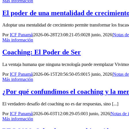
Más información
El poder de una mentalidad de crecimient
Adoptar una mentalidad de crecimiento permite transformar los fracasos
Por
ICF Panamá
|
2026-06-28T23:08:21-05:00
28 junio, 2026
|
Notas de
Más información
Coaching: El Poder de Ser
La ventaja humana que ninguna tecnología puede reemplazar Vivimos 
Por
ICF Panamá
|
2026-06-15T20:56:50-05:00
15 junio, 2026
|
Notas de
Más información
¿Por qué confundimos el coaching y la me
El verdadero desafío del coaching no es dar respuestas, sino [...]
Por
ICF Panamá
|
2026-06-03T12:08:29-05:00
3 junio, 2026
|
Notas de i
Más información