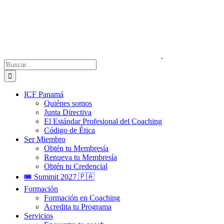
Saltar
al
contenido
Buscar:
ICF Panamá
Quiénes somos
Junta Directiva
El Estándar Profesional del Coaching
Código de Ética
Ser Miembro
Obtén tu Membresía
Renueva tu Membresía
Obtén tu Credencial
🎟️ Summit 2027 🇵🇦
Formación
Formación en Coaching
Acredita tu Programa
Servicios