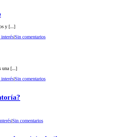
o
 y [...]
 interés
|
Sin comentarios
una [...]
 interés
|
Sin comentarios
ntoría?
nterés
|
Sin comentarios