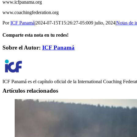
www.icfpanama.org
www.coachingfederation.org
Por
ICF Panamá
|
2024-07-15T15:26:27-05:00
9 julio, 2024
|
Notas de i
Comparte esta nota en tu redes!
Facebook
Twitter
LinkedIn
WhatsApp
Correo
Sobre el Autor:
ICF Panamá
electrónico
ICF Panamá es el capítulo oficial de la International Coaching Feder
Artículos relacionados