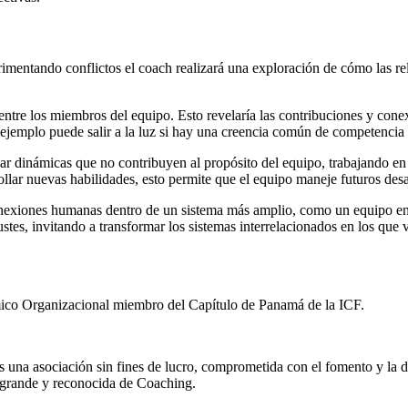
entando conflictos el coach realizará una exploración de cómo las rel
s entre los miembros del equipo. Esto revelaría las contribuciones y con
 ejemplo puede salir a la luz si hay una creencia común de competencia 
r dinámicas que no contribuyen al propósito del equipo, trabajando en la 
llar nuevas habilidades, esto permite que el equipo maneje futuros desa
conexiones humanas dentro de un sistema más amplio, como un equipo en
ustes, invitando a transformar los sistemas interrelacionados en los qu
ico Organizacional miembro del Capítulo de Panamá de la ICF.
na asociación sin fines de lucro, comprometida con el fomento y la difu
s grande y reconocida de Coaching.