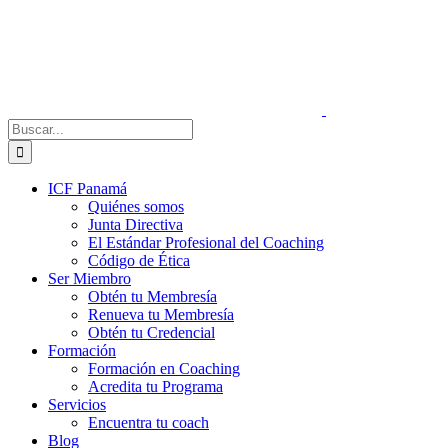
Saltar
al
contenido
Buscar:
ICF Panamá
Quiénes somos
Junta Directiva
El Estándar Profesional del Coaching
Código de Ética
Ser Miembro
Obtén tu Membresía
Renueva tu Membresía
Obtén tu Credencial
Formación
Formación en Coaching
Acredita tu Programa
Servicios
Encuentra tu coach
Blog