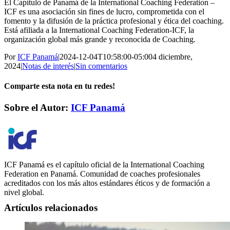
El Capítulo de Panamá de la International Coaching Federation –
ICF es una asociación sin fines de lucro, comprometida con el
fomento y la difusión de la práctica profesional y ética del coaching.
Está afiliada a la International Coaching Federation-ICF, la
organización global más grande y reconocida de Coaching.
Por
ICF Panamá
|
2024-12-04T10:58:00-05:00
4 diciembre,
2024
|
Notas de interés
|
Sin comentarios
Comparte esta nota en tu redes!
Facebook
Twitter
LinkedIn
WhatsApp
Correo
Sobre el Autor:
ICF Panamá
electrónico
ICF Panamá es el capítulo oficial de la International Coaching
Federation en Panamá. Comunidad de coaches profesionales
acreditados con los más altos estándares éticos y de formación a
nivel global.
Artículos relacionados