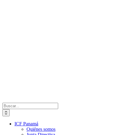
Saltar
al
contenido
Buscar:
ICF Panamá
Quiénes somos
Junta Directiva